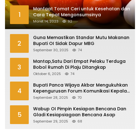
Manfaat Tomat Ceri untuk Kesehatan dan
1
Cara Tepat Mengonsumsinya
Maret 14, 2023
92
Guna Memastikan Standar Mutu Makanan
2
Bupati OI Sidak Dapur MBG
September 30, 2025
74
Mantap,Satu Dari Empat Pelaku Terduga
3
Bobol Rumah Di Plaju Ditangkap
Oktober 6, 2025
74
Bupati Panca Wijaya Akbar Mengukuhkan
4
Kepengurusan Forum Komunikasi Kepala
Desa Kabupaten Ogan Ilir Periode 2025-
September 28, 2025
70
2027
Wabup OI Pimpin Kesiapan Bencana Dan
5
Gladi Kesiapsiagaan Bencana Asap
September 29, 2025
68