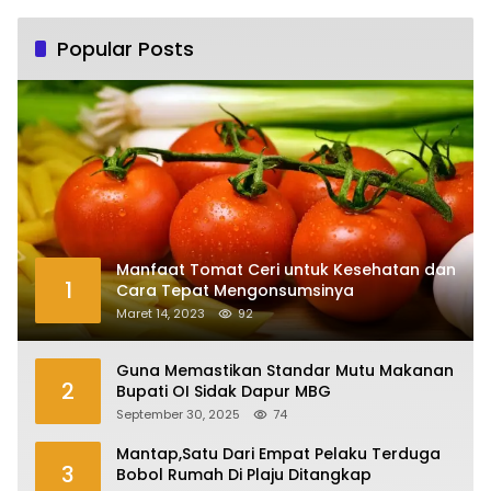
Popular Posts
Manfaat Tomat Ceri untuk Kesehatan dan
1
Cara Tepat Mengonsumsinya
Maret 14, 2023
92
Guna Memastikan Standar Mutu Makanan
2
Bupati OI Sidak Dapur MBG
September 30, 2025
74
Mantap,Satu Dari Empat Pelaku Terduga
3
Bobol Rumah Di Plaju Ditangkap