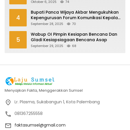
Oktober 6, 2025
74
Bupati Panca Wijaya Akbar Mengukuhkan
4
Kepengurusan Forum Komunikasi Kepala
Desa Kabupaten Ogan Ilir Periode 2025-
September 28, 2025
70
2027
Wabup OI Pimpin Kesiapan Bencana Dan
5
Gladi Kesiapsiagaan Bencana Asap
September 29, 2025
68
Menyajikan Fakta, Menggerakkan Sumsel
Lr. Plasma, Sukabangun 1, Kota Palembang
081367255558
faktasumsel@gmail.com