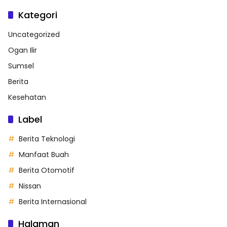
Kategori
Uncategorized
Ogan Ilir
Sumsel
Berita
Kesehatan
Label
Berita Teknologi
Manfaat Buah
Berita Otomotif
Nissan
Berita Internasional
Halaman