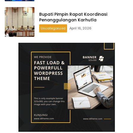
Bupati Pimpin Rapat Koordinasi
Penanggulangan Karhutla
Uncategorized
April 16, 2026