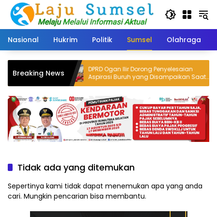
Langsung
ke
konten
Nasional
Hukrim
Politik
Sumsel
Olahraga
DPRD Ogan Ilir Dorong Penyelesaian
Breaking News
 Terancam
Aspirasi Buruh yang Disampaikan Saat
Peringatan May Day 2026
Tidak ada yang ditemukan
Sepertinya kami tidak dapat menemukan apa yang anda
cari. Mungkin pencarian bisa membantu.