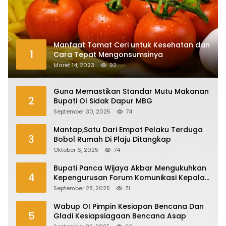
Manfaat Tomat Ceri untuk Kesehatan dan
1
Cara Tepat Mengonsumsinya
Maret 14, 2023
92
Guna Memastikan Standar Mutu Makanan
2
Bupati OI Sidak Dapur MBG
September 30, 2025
74
Mantap,Satu Dari Empat Pelaku Terduga
3
Bobol Rumah Di Plaju Ditangkap
Oktober 6, 2025
74
Bupati Panca Wijaya Akbar Mengukuhkan
4
Kepengurusan Forum Komunikasi Kepala
Desa Kabupaten Ogan Ilir Periode 2025-
September 28, 2025
71
2027
Wabup OI Pimpin Kesiapan Bencana Dan
5
Gladi Kesiapsiagaan Bencana Asap