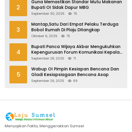
Guna Memastikan Standar Mutu Makanan
2
Bupati OI Sidak Dapur MBG
September 30, 2025
75
Mantap,Satu Dari Empat Pelaku Terduga
3
Bobol Rumah Di Plaju Ditangkap
Oktober 6, 2025
75
Bupati Panca Wijaya Akbar Mengukuhkan
4
Kepengurusan Forum Komunikasi Kepala
Desa Kabupaten Ogan Ilir Periode 2025-
September 28, 2025
71
2027
Wabup OI Pimpin Kesiapan Bencana Dan
5
Gladi Kesiapsiagaan Bencana Asap
September 29, 2025
69
Menyajikan Fakta, Menggerakkan Sumsel