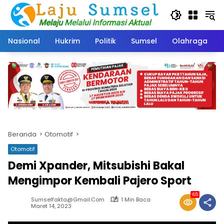
Langsung
ke
konten
Nasional
Hukrim
Politik
Sumsel
Olahraga
Beranda
Otomotif
Otomotif
Demi Xpander, Mitsubishi Bakal
Mengimpor Kembali Pajero Sport
65
Sumselfakta@gmail.com
1 Min Baca
Maret 14, 2023