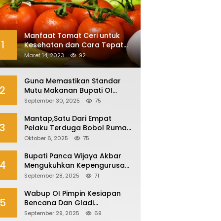
Manfaat Tomat Ceri untuk
1
Kesehatan dan Cara Tepat
Mengonsumsinya
Maret 14, 2023
92
Guna Memastikan Standar
2
Mutu Makanan Bupati OI
Sidak Dapur MBG
September 30, 2025
75
Mantap,Satu Dari Empat
3
Pelaku Terduga Bobol Rumah
Di Plaju Ditangkap
Oktober 6, 2025
75
Bupati Panca Wijaya Akbar
4
Mengukuhkan Kepengurusan
Forum Komunikasi Kepala
September 28, 2025
71
Desa Kabupaten Ogan Ilir
Periode 2025-2027
Wabup OI Pimpin Kesiapan
5
Bencana Dan Gladi
Kesiapsiagaan Bencana Asap
September 29, 2025
69