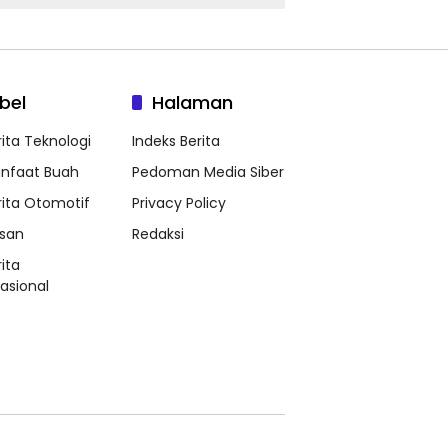
bel
Halaman
rita Teknologi
Indeks Berita
nfaat Buah
Pedoman Media Siber
rita Otomotif
Privacy Policy
ssan
Redaksi
ita
nasional