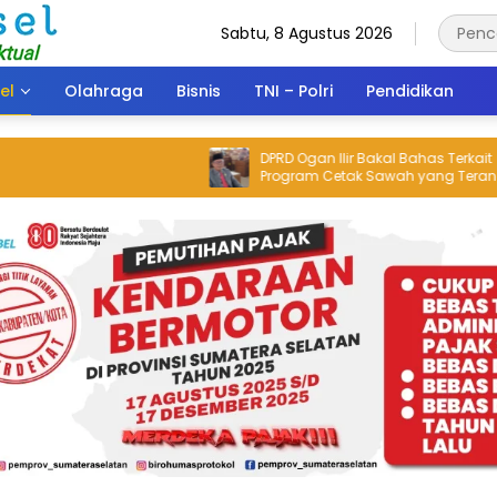
Sabtu, 8 Agustus 2026
el
Olahraga
Bisnis
TNI – Polri
Pendidikan
DPRD Ogan Ilir Bakal Bahas Terkait
Program Cetak Sawah yang Terancam
Gagal