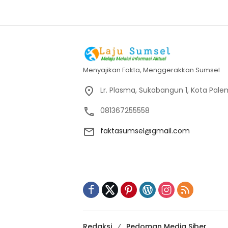
Menyajikan Fakta, Menggerakkan Sumsel
Lr. Plasma, Sukabangun 1, Kota Pal
081367255558
faktasumsel@gmail.com
Redaksi
Pedoman Media Siber