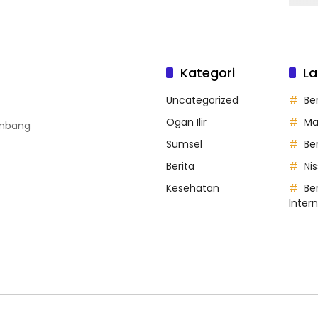
Kategori
La
Uncategorized
Be
Ogan Ilir
Ma
embang
Sumsel
Be
Berita
Ni
Kesehatan
Ber
Inter