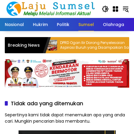
Langsung
ke
konten
Nasional
Hukrim
Politik
Sumsel
Olahraga
DPRD Ogan Ilir Dorong Penyelesaian
Breaking News
yang Terancam
Aspirasi Buruh yang Disampaikan Saat
Peringatan May Day 2026
Tidak ada yang ditemukan
Sepertinya kami tidak dapat menemukan apa yang anda
cari. Mungkin pencarian bisa membantu.