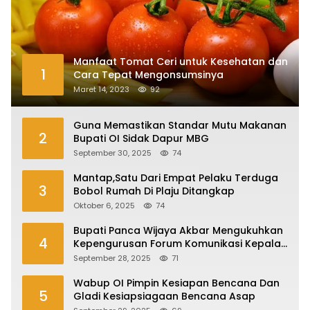
Manfaat Tomat Ceri untuk Kesehatan dan
1
Cara Tepat Mengonsumsinya
Maret 14, 2023
92
Guna Memastikan Standar Mutu Makanan
2
Bupati OI Sidak Dapur MBG
September 30, 2025
74
Mantap,Satu Dari Empat Pelaku Terduga
3
Bobol Rumah Di Plaju Ditangkap
Oktober 6, 2025
74
Bupati Panca Wijaya Akbar Mengukuhkan
4
Kepengurusan Forum Komunikasi Kepala
Desa Kabupaten Ogan Ilir Periode 2025-
September 28, 2025
71
2027
Wabup OI Pimpin Kesiapan Bencana Dan
5
Gladi Kesiapsiagaan Bencana Asap