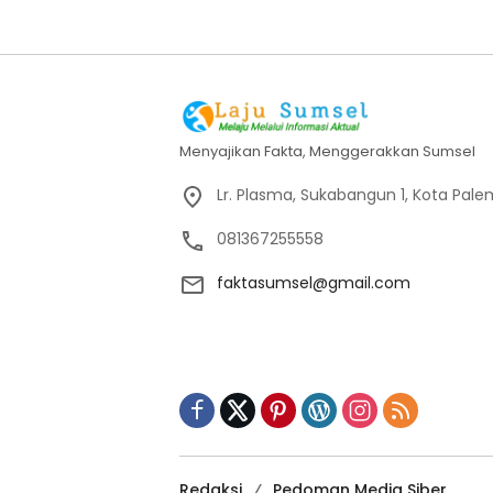
Menyajikan Fakta, Menggerakkan Sumsel
Lr. Plasma, Sukabangun 1, Kota Pal
081367255558
faktasumsel@gmail.com
Redaksi
Pedoman Media Siber