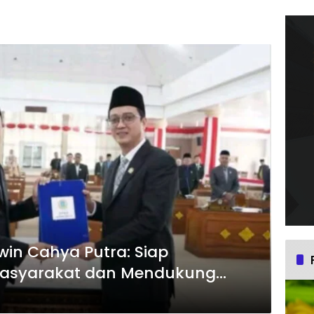
win Cahya Putra: Siap
 Masyarakat dan Mendukung
lir