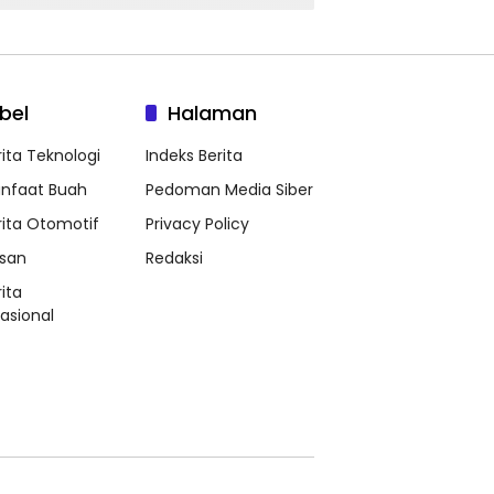
bel
Halaman
rita Teknologi
Indeks Berita
nfaat Buah
Pedoman Media Siber
rita Otomotif
Privacy Policy
ssan
Redaksi
ita
nasional