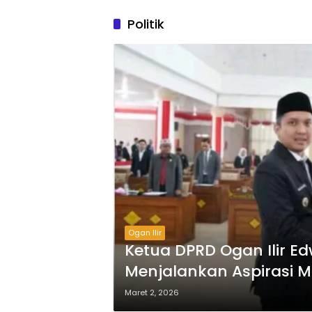
Politik
Ogan Ilir
Ketua DPRD Ogan Ilir Ed
Menjalankan Aspirasi
Program Pemkab Ogan I
Maret 2, 2026