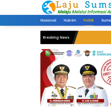
Langsung
ke
konten
Nasional
Hukrim
Politik
Sums
Breaking News