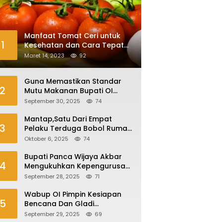
Manfaat Tomat Ceri untuk
1
Kesehatan dan Cara Tepat
Mengonsumsinya
Maret 14, 2023
92
Guna Memastikan Standar
2
Mutu Makanan Bupati OI
Sidak Dapur MBG
September 30, 2025
74
Mantap,Satu Dari Empat
3
Pelaku Terduga Bobol Rumah
Di Plaju Ditangkap
Oktober 6, 2025
74
Bupati Panca Wijaya Akbar
4
Mengukuhkan Kepengurusan
Forum Komunikasi Kepala
September 28, 2025
71
Desa Kabupaten Ogan Ilir
Periode 2025-2027
Wabup OI Pimpin Kesiapan
5
Bencana Dan Gladi
Kesiapsiagaan Bencana Asap
September 29, 2025
69