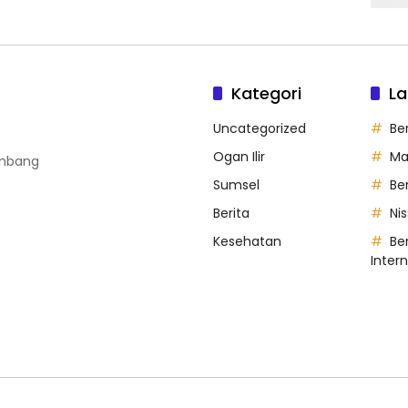
Kategori
La
Uncategorized
Be
Ogan Ilir
Ma
embang
Sumsel
Be
Berita
Ni
Kesehatan
Ber
Inter