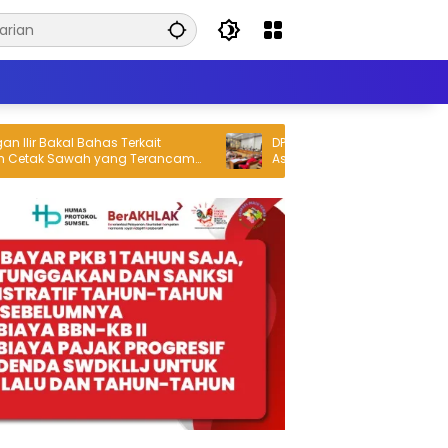
 Terkait
DPRD Ogan Ilir Dorong Penyelesaian
 Sawah yang Terancam
Aspirasi Buruh yang Disampaikan S
Peringatan May Day 2026