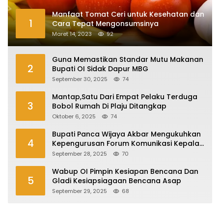
Manfaat Tomat Ceri untuk Kesehatan dan
1
Cara Tepat Mengonsumsinya
Maret 14, 2023
92
Guna Memastikan Standar Mutu Makanan
2
Bupati OI Sidak Dapur MBG
September 30, 2025
74
Mantap,Satu Dari Empat Pelaku Terduga
3
Bobol Rumah Di Plaju Ditangkap
Oktober 6, 2025
74
Bupati Panca Wijaya Akbar Mengukuhkan
4
Kepengurusan Forum Komunikasi Kepala
Desa Kabupaten Ogan Ilir Periode 2025-
September 28, 2025
70
2027
Wabup OI Pimpin Kesiapan Bencana Dan
5
Gladi Kesiapsiagaan Bencana Asap
September 29, 2025
68