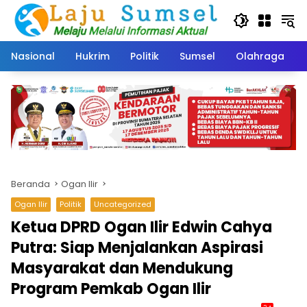
Langsung
ke
konten
Nasional
Hukrim
Politik
Sumsel
Olahraga
Beranda
Ogan Ilir
Ogan Ilir
Politik
Uncategorized
Ketua DPRD Ogan Ilir Edwin Cahya
Putra: Siap Menjalankan Aspirasi
Masyarakat dan Mendukung
Program Pemkab Ogan Ilir