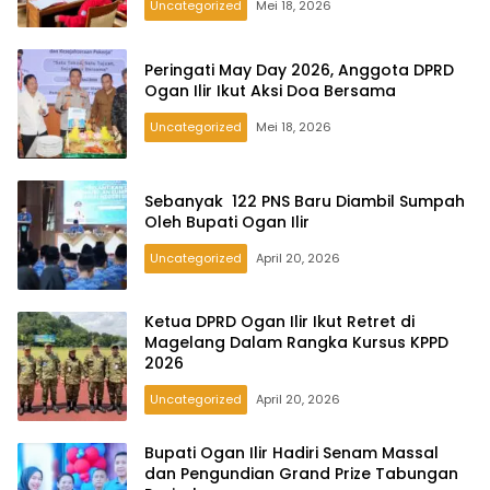
Uncategorized
Mei 18, 2026
Peringati May Day 2026, Anggota DPRD
Ogan Ilir Ikut Aksi Doa Bersama
Uncategorized
Mei 18, 2026
Sebanyak 122 PNS Baru Diambil Sumpah
Oleh Bupati Ogan Ilir
Uncategorized
April 20, 2026
Ketua DPRD Ogan Ilir Ikut Retret di
Magelang Dalam Rangka Kursus KPPD
2026
Uncategorized
April 20, 2026
Bupati Ogan Ilir Hadiri Senam Massal
dan Pengundian Grand Prize Tabungan