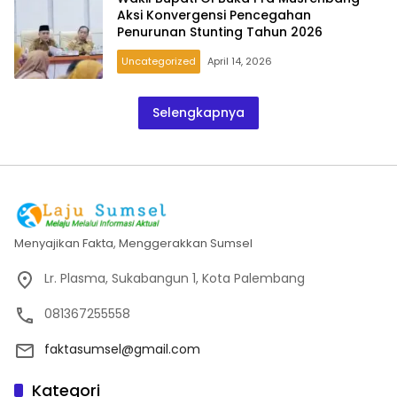
Aksi Konvergensi Pencegahan
Penurunan Stunting Tahun 2026
Uncategorized
April 14, 2026
Selengkapnya
Menyajikan Fakta, Menggerakkan Sumsel
Lr. Plasma, Sukabangun 1, Kota Palembang
081367255558
faktasumsel@gmail.com
Kategori