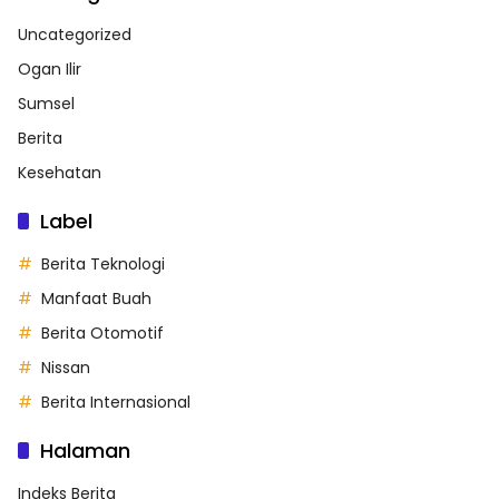
Uncategorized
Ogan Ilir
Sumsel
Berita
Kesehatan
Label
Berita Teknologi
Manfaat Buah
Berita Otomotif
Nissan
Berita Internasional
Halaman
Indeks Berita