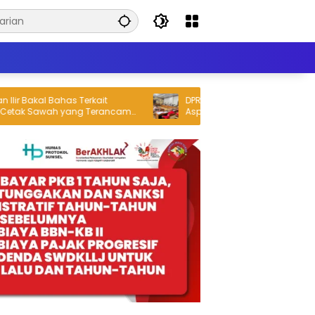
 Terkait
DPRD Ogan Ilir Dorong Penyelesaian
 Sawah yang Terancam
Aspirasi Buruh yang Disampaikan S
Peringatan May Day 2026