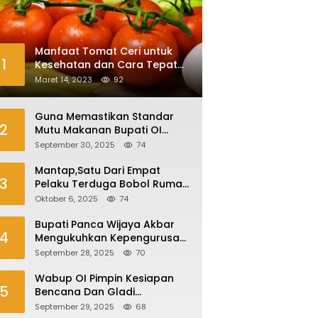
Manfaat Tomat Ceri untuk
1
Kesehatan dan Cara Tepat
Mengonsumsinya
Maret 14, 2023
92
Guna Memastikan Standar
2
Mutu Makanan Bupati OI
Sidak Dapur MBG
September 30, 2025
74
Mantap,Satu Dari Empat
3
Pelaku Terduga Bobol Rumah
Di Plaju Ditangkap
Oktober 6, 2025
74
Bupati Panca Wijaya Akbar
4
Mengukuhkan Kepengurusan
Forum Komunikasi Kepala
September 28, 2025
70
Desa Kabupaten Ogan Ilir
Periode 2025-2027
Wabup OI Pimpin Kesiapan
5
Bencana Dan Gladi
Kesiapsiagaan Bencana Asap
September 29, 2025
68