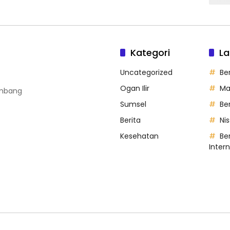
Kategori
La
Uncategorized
Be
Ogan Ilir
Ma
embang
Sumsel
Be
Berita
Ni
Kesehatan
Ber
Inter