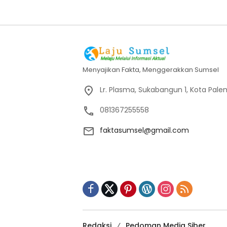
Menyajikan Fakta, Menggerakkan Sumsel
Lr. Plasma, Sukabangun 1, Kota Pal
081367255558
faktasumsel@gmail.com
Redaksi
Pedoman Media Siber