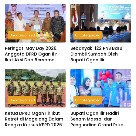
Gagal
Saat Peringatan May Day
2026
Uncategorized
Uncategorized
Peringati May Day 2026,
Sebanyak 122 PNS Baru
Anggota DPRD Ogan Ilir
Diambil Sumpah Oleh
Ikut Aksi Doa Bersama
Bupati Ogan Ilir
Uncategorized
Uncategorized
Ketua DPRD Ogan Ilir Ikut
Bupati Ogan Ilir Hadiri
Retret di Magelang Dalam
Senam Massal dan
Rangka Kursus KPPD 2026
Pengundian Grand Prize
Tabungan Pesirah