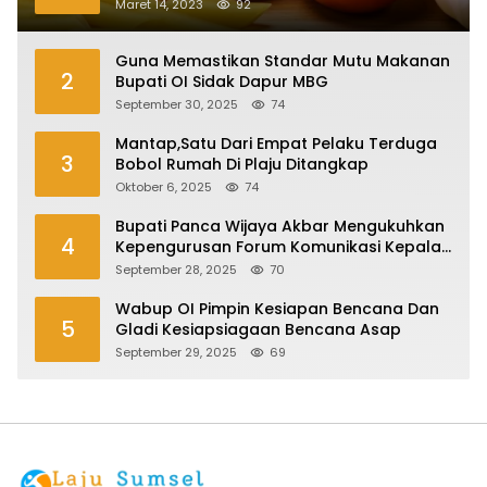
Maret 14, 2023
92
Guna Memastikan Standar Mutu Makanan
2
Bupati OI Sidak Dapur MBG
September 30, 2025
74
Mantap,Satu Dari Empat Pelaku Terduga
3
Bobol Rumah Di Plaju Ditangkap
Oktober 6, 2025
74
Bupati Panca Wijaya Akbar Mengukuhkan
4
Kepengurusan Forum Komunikasi Kepala
Desa Kabupaten Ogan Ilir Periode 2025-
September 28, 2025
70
2027
Wabup OI Pimpin Kesiapan Bencana Dan
5
Gladi Kesiapsiagaan Bencana Asap
September 29, 2025
69