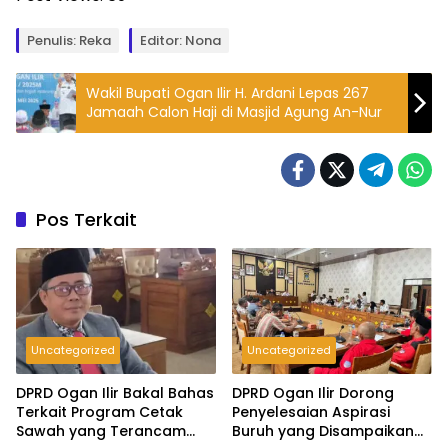
Penulis: Reka
Editor: Nona
Wakil Bupati Ogan Ilir H. Ardani Lepas 267
Jamaah Calon Haji di Masjid Agung An-Nur
Pos Terkait
Uncategorized
Uncategorized
DPRD Ogan Ilir Bakal Bahas
DPRD Ogan Ilir Dorong
Terkait Program Cetak
Penyelesaian Aspirasi
Sawah yang Terancam
Buruh yang Disampaikan