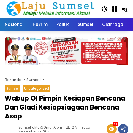
Langsung
ke
konten
Nasional
Hukrim
Politik
Sumsel
Olahraga
Beranda
Sumsel
Sumsel
Uncategorized
Wabup OI Pimpin Kesiapan Bencana
Dan Gladi Kesiapsiagaan Bencana
Asap
69
Sumselfakta@gmail.com
2 Min Baca
September 29, 2025