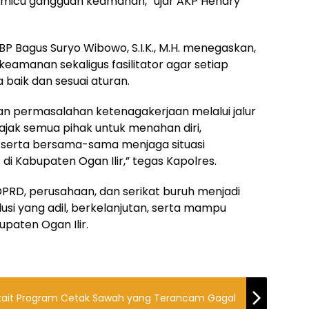
micu gangguan keamanan,” ujar AKP Hendry
BP Bagus Suryo Wibowo, S.I.K., M.H. menegaskan,
keamanan sekaligus fasilitator agar setiap
 baik dan sesuai aturan.
an permasalahan ketenagakerjaan melalui jalur
jak semua pihak untuk menahan diri,
 serta bersama-sama menjaga situasi
i Kabupaten Ogan Ilir,” tegas Kapolres.
DPRD, perusahaan, dan serikat buruh menjadi
si yang adil, berkelanjutan, serta mampu
upaten Ogan Ilir.
r Bakal Bahas Terkait Program Cetak Sawah yang Terancam Gagal