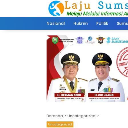
Langsung
ke
konten
Nasional
Hukrim
Politik
Sums
Beranda
Uncategorized
Uncategorized