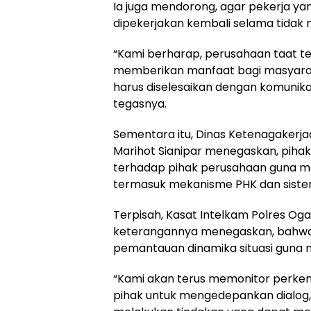
Ia juga mendorong, agar pekerja y
dipekerjakan kembali selama tidak 
“Kami berharap, perusahaan taat 
memberikan manfaat bagi masyaraka
harus diselesaikan dengan komunika
tegasnya.
Sementara itu, Dinas Ketenagakerja
Marihot Sianipar menegaskan, pih
terhadap pihak perusahaan guna m
termasuk mekanisme PHK dan sistem
Terpisah, Kasat Intelkam Polres Ogan
keterangannya menegaskan, bahwa 
pemantauan dinamika situasi guna m
“Kami akan terus memonitor perke
pihak untuk mengedepankan dialog, m