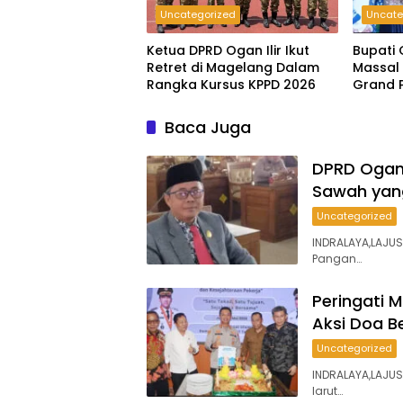
Uncategorized
Uncate
Ketua DPRD Ogan Ilir Ikut
Bupati 
Retret di Magelang Dalam
Massal
Rangka Kursus KPPD 2026
Grand 
Pesirah
Baca Juga
DPRD Ogan 
Sawah yan
Uncategorized
INDRALAYA,LAJU
Pangan…
Peringati 
Aksi Doa 
Uncategorized
INDRALAYA,LAJUS
larut…