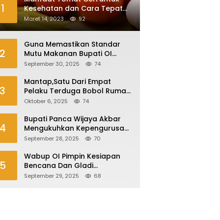
1
Kesehatan dan Cara Tepat
Mengonsumsinya
Maret 14, 2023
92
Guna Memastikan Standar
2
Mutu Makanan Bupati OI
Sidak Dapur MBG
September 30, 2025
74
Mantap,Satu Dari Empat
3
Pelaku Terduga Bobol Rumah
Di Plaju Ditangkap
Oktober 6, 2025
74
Bupati Panca Wijaya Akbar
4
Mengukuhkan Kepengurusan
Forum Komunikasi Kepala
September 28, 2025
70
Desa Kabupaten Ogan Ilir
Periode 2025-2027
Wabup OI Pimpin Kesiapan
5
Bencana Dan Gladi
Kesiapsiagaan Bencana Asap
September 29, 2025
68