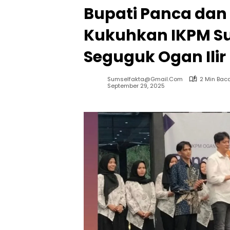
Bupati Panca dan
Kukuhkan IKPM S
Seguguk Ogan Ilir
Sumselfakta@gmail.com
2 Min Bac
September 29, 2025