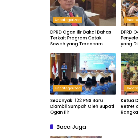
Uncategorized
Uncate
DPRD Ogan Ilir Bakal Bahas
DPRD Og
Terkait Program Cetak
Penyele
Sawah yang Terancam
yang D
Gagal
Pering
Uncategorized
Uncate
Sebanyak 122 PNS Baru
Ketua D
Diambil Sumpah Oleh Bupati
Retret
Ogan Ilir
Rangka
Baca Juga