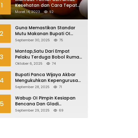
1
Kesehatan dan Cara Tepat
Mengonsumsinya
Maret 14, 2023
92
Guna Memastikan Standar
2
Mutu Makanan Bupati OI
Sidak Dapur MBG
September 30, 2025
75
Mantap,Satu Dari Empat
3
Pelaku Terduga Bobol Rumah
Di Plaju Ditangkap
Oktober 6, 2025
74
Bupati Panca Wijaya Akbar
4
Mengukuhkan Kepengurusan
Forum Komunikasi Kepala
September 28, 2025
71
Desa Kabupaten Ogan Ilir
Periode 2025-2027
Wabup OI Pimpin Kesiapan
5
Bencana Dan Gladi
Kesiapsiagaan Bencana Asap
September 29, 2025
69