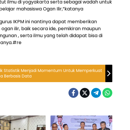
ut ilmu di yogyakarta serta sebagai wadah untuk
pelajar mahasiswa Ogan Ilir,”katanya
urus IKPM ini nantinya dapat memberikan
ogan ilir, baik secara ide, pemikiran maupun
an , serta ilmu yang telah didapat bisa di
tanya.#re
ik Statistik Menjadi Momentum Untuk Memperkuat
a Berbasis Data