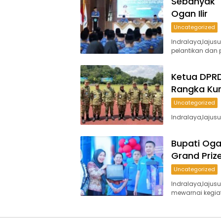
Sebanyak 1
Ogan Ilir
Uncategorized
Indralaya,lajus
pelantikan dan
Ketua DPRD
Rangka Ku
Uncategorized
Indralaya,lajus
Bupati Oga
Grand Priz
Uncategorized
Indralaya,laju
mewarnai kegi