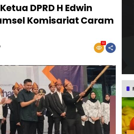
 Ketua DPRD H Edwin
umsel Komisariat Caram
62
a