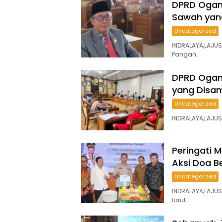
DPRD Ogan 
Sawah yan
Uncategorized
INDRALAYA,LAJU
Pangan…
DPRD Ogan 
yang Disam
Uncategorized
INDRALAYA,LAJUS
…
Peringati 
Aksi Doa 
Uncategorized
INDRALAYA,LAJUS
larut…