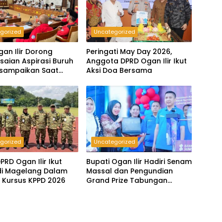
gorized
Uncategorized
an Ilir Dorong
Peringati May Day 2026,
saian Aspirasi Buruh
Anggota DPRD Ogan Ilir Ikut
isampaikan Saat
Aksi Doa Bersama
atan May Day 2026
gorized
Uncategorized
PRD Ogan Ilir Ikut
Bupati Ogan Ilir Hadiri Senam
 di Magelang Dalam
Massal dan Pengundian
 Kursus KPPD 2026
Grand Prize Tabungan
Pesirah