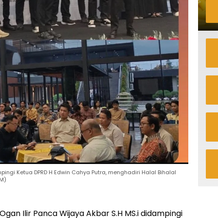
mpingi Ketua DPRD H Edwin Cahya Putra, menghadiri Halal Bihalal
PM)
Ogan Ilir Panca Wijaya Akbar S.H MS.i didampingi