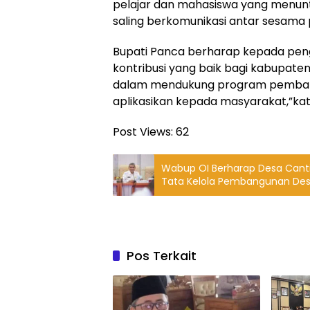
pelajar dan mahasiswa yang menunt
saling berkomunikasi antar sesama 
Bupati Panca berharap kepada peng
kontribusi yang baik bagi kabupaten 
dalam mendukung program pembangun
aplikasikan kepada masyarakat,”ka
Post Views:
62
Wabup OI Berharap Desa Cant
Tata Kelola Pembangunan Des
Pos Terkait