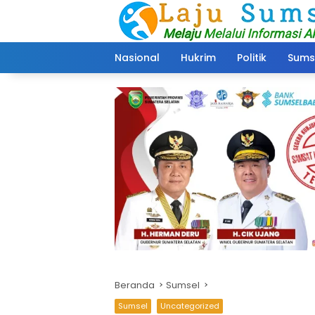
Langsung
ke
konten
Nasional
Hukrim
Politik
Sums
Beranda
Sumsel
Sumsel
Uncategorized