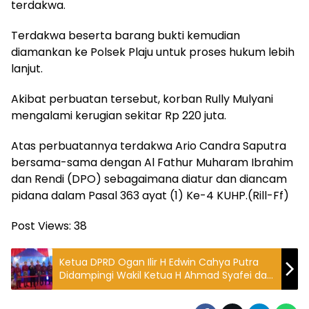
terdakwa.
Terdakwa beserta barang bukti kemudian
diamankan ke Polsek Plaju untuk proses hukum lebih
lanjut.
Akibat perbuatan tersebut, korban Rully Mulyani
mengalami kerugian sekitar Rp 220 juta.
Atas perbuatannya terdakwa Ario Candra Saputra
bersama-sama dengan Al Fathur Muharam Ibrahim
dan Rendi (DPO) sebagaimana diatur dan diancam
pidana dalam Pasal 363 ayat (1) Ke-4 KUHP.(Rill-Ff)
Post Views:
38
Ketua DPRD Ogan Ilir H Edwin Cahya Putra
Didampingi Wakil Ketua H Ahmad Syafei dan
Wahyudi Pimpin Rapat Paripurna Istimewa
DPRD Peringati HUT ke-22 Kabupaten Ogan