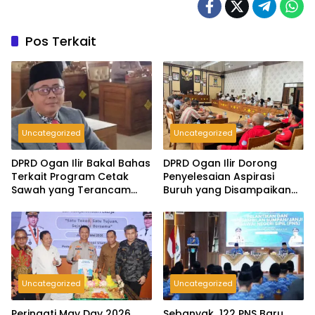
Ilir
Pos Terkait
Uncategorized
Uncategorized
DPRD Ogan Ilir Bakal Bahas
DPRD Ogan Ilir Dorong
Terkait Program Cetak
Penyelesaian Aspirasi
Sawah yang Terancam
Buruh yang Disampaikan
Gagal
Saat Peringatan May Day
2026
Uncategorized
Uncategorized
Peringati May Day 2026,
Sebanyak 122 PNS Baru