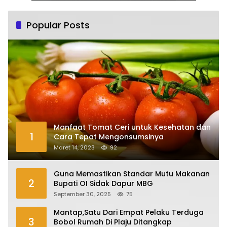
Popular Posts
Manfaat Tomat Ceri untuk Kesehatan dan
1
Cara Tepat Mengonsumsinya
Maret 14, 2023
92
Guna Memastikan Standar Mutu Makanan
2
Bupati OI Sidak Dapur MBG
September 30, 2025
75
Mantap,Satu Dari Empat Pelaku Terduga
3
Bobol Rumah Di Plaju Ditangkap