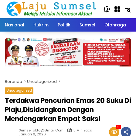
Langsung
ke
konten
Nasional
Hukrim
Politik
Sumsel
Olahraga
Beranda
Uncategorized
Uncategorized
Terdakwa Pencurian Emas 20 Suku Di
Plaju,Disidangkan Dengan
Mendengarkan Empat Saksi
38
Sumselfakta@gmail.com
3 Min Baca
Januari 6, 2026