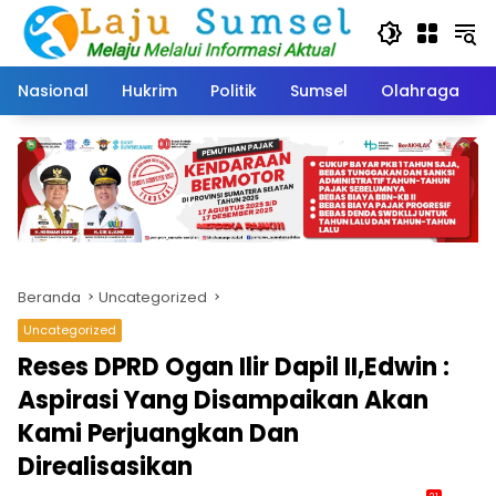
Langsung
ke
konten
Nasional
Hukrim
Politik
Sumsel
Olahraga
Beranda
Uncategorized
Uncategorized
Reses DPRD Ogan Ilir Dapil II,Edwin :
Aspirasi Yang Disampaikan Akan
Kami Perjuangkan Dan
Direalisasikan