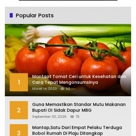
Popular Posts
Manfaat Tomat Ceri untuk Kesehatan dan
1
Cara Tepat Mengonsumsinya
Maret 14, 2023
92
Guna Memastikan Standar Mutu Makanan
2
Bupati OI Sidak Dapur MBG
September 30, 2025
75
Mantap,Satu Dari Empat Pelaku Terduga
3
Bobol Rumah Di Plaju Ditangkap