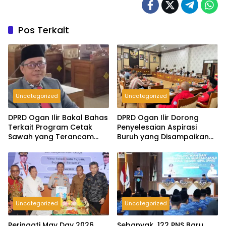
Pos Terkait
Uncategorized
Uncategorized
DPRD Ogan Ilir Bakal Bahas
DPRD Ogan Ilir Dorong
Terkait Program Cetak
Penyelesaian Aspirasi
Sawah yang Terancam
Buruh yang Disampaikan
Gagal
Saat Peringatan May Day
2026
Uncategorized
Uncategorized
Peringati May Day 2026,
Sebanyak 122 PNS Baru