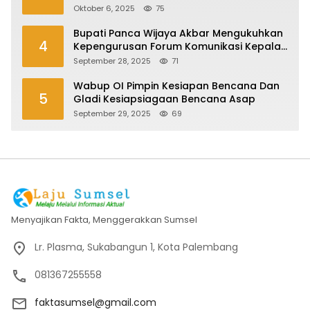
Oktober 6, 2025
75
Bupati Panca Wijaya Akbar Mengukuhkan
4
Kepengurusan Forum Komunikasi Kepala
Desa Kabupaten Ogan Ilir Periode 2025-
September 28, 2025
71
2027
Wabup OI Pimpin Kesiapan Bencana Dan
5
Gladi Kesiapsiagaan Bencana Asap
September 29, 2025
69
Menyajikan Fakta, Menggerakkan Sumsel
Lr. Plasma, Sukabangun 1, Kota Palembang
081367255558
faktasumsel@gmail.com