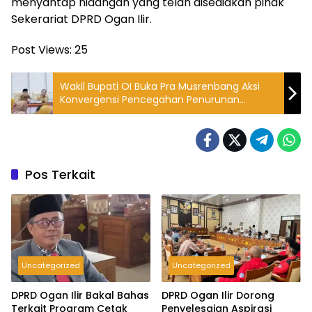
menyantap hidangan yang telah disediakan pihak
Sekerariat DPRD Ogan Ilir.
Post Views:
25
Wakil Bupati OI Buka Pra Musrenbang Aksi
Konvergensi Pencegahan Penurunan
Stunting Tahun 2026
Pos Terkait
Uncategorized
Uncategorized
DPRD Ogan Ilir Bakal Bahas
DPRD Ogan Ilir Dorong
Terkait Program Cetak
Penyelesaian Aspirasi