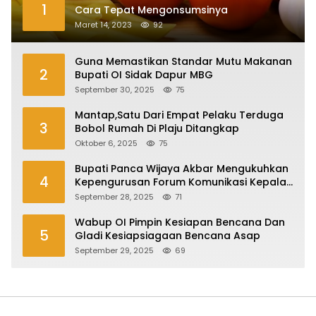
1
Cara Tepat Mengonsumsinya
Maret 14, 2023
92
Guna Memastikan Standar Mutu Makanan
2
Bupati OI Sidak Dapur MBG
September 30, 2025
75
Mantap,Satu Dari Empat Pelaku Terduga
3
Bobol Rumah Di Plaju Ditangkap
Oktober 6, 2025
75
Bupati Panca Wijaya Akbar Mengukuhkan
4
Kepengurusan Forum Komunikasi Kepala
Desa Kabupaten Ogan Ilir Periode 2025-
September 28, 2025
71
2027
Wabup OI Pimpin Kesiapan Bencana Dan
5
Gladi Kesiapsiagaan Bencana Asap
September 29, 2025
69