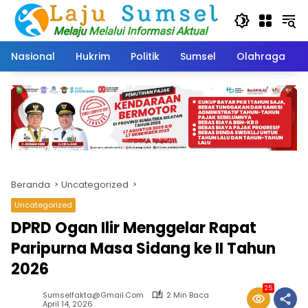
Langsung
ke
konten
Nasional
Hukrim
Politik
Sumsel
Olahraga
Beranda
Uncategorized
Uncategorized
DPRD Ogan Ilir Menggelar Rapat
Paripurna Masa Sidang ke II Tahun
2026
25
Sumselfakta@gmail.com
2 Min Baca
April 14, 2026