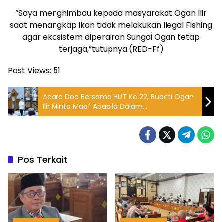
“Saya menghimbau kepada masyarakat Ogan Ilir
saat menangkap ikan tidak melakukan Ilegal Fishing
agar ekosistem diperairan Sungai Ogan tetap
terjaga,”tutupnya.(RED-Ff)
Post Views:
51
Acara Doa Bersama HUT Ke 22, Bupati Ogan
Ilir Minta Maaf Apabila Dalam
Kepimimpinanya Dinilai Masih Kurang
Pos Terkait