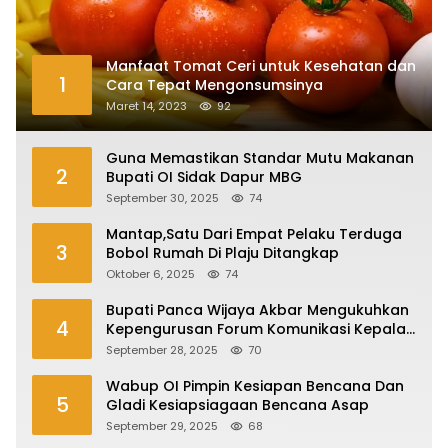
Manfaat Tomat Ceri untuk Kesehatan dan
1
Cara Tepat Mengonsumsinya
Maret 14, 2023
92
Guna Memastikan Standar Mutu Makanan
2
Bupati OI Sidak Dapur MBG
September 30, 2025
74
Mantap,Satu Dari Empat Pelaku Terduga
3
Bobol Rumah Di Plaju Ditangkap
Oktober 6, 2025
74
Bupati Panca Wijaya Akbar Mengukuhkan
4
Kepengurusan Forum Komunikasi Kepala
Desa Kabupaten Ogan Ilir Periode 2025-
September 28, 2025
70
2027
Wabup OI Pimpin Kesiapan Bencana Dan
5
Gladi Kesiapsiagaan Bencana Asap
September 29, 2025
68