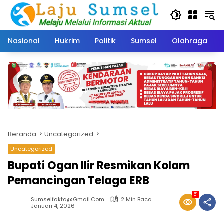
Langsung
ke
konten
Nasional
Hukrim
Politik
Sumsel
Olahraga
Beranda
Uncategorized
Uncategorized
Bupati Ogan Ilir Resmikan Kolam
Pemancingan Telaga ERB
51
Sumselfakta@gmail.com
2 Min Baca
Januari 4, 2026