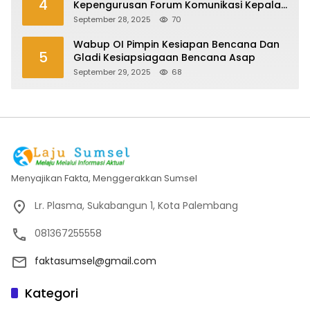
4
Kepengurusan Forum Komunikasi Kepala
Desa Kabupaten Ogan Ilir Periode 2025-
September 28, 2025
70
2027
Wabup OI Pimpin Kesiapan Bencana Dan
5
Gladi Kesiapsiagaan Bencana Asap
September 29, 2025
68
Menyajikan Fakta, Menggerakkan Sumsel
Lr. Plasma, Sukabangun 1, Kota Palembang
081367255558
faktasumsel@gmail.com
Kategori