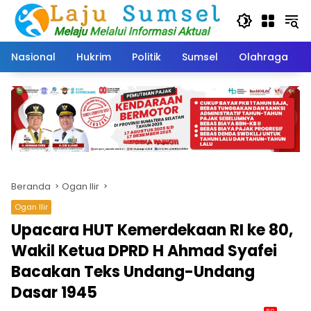
Langsung
ke
konten
Nasional
Hukrim
Politik
Sumsel
Olahraga
Beranda
Ogan Ilir
Ogan Ilir
Upacara HUT Kemerdekaan RI ke 80,
Wakil Ketua DPRD H Ahmad Syafei
Bacakan Teks Undang-Undang
Dasar 1945