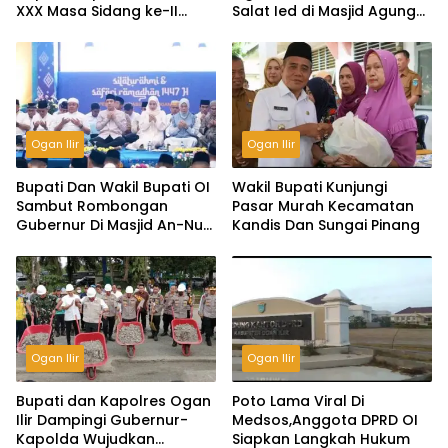
XXX Masa Sidang ke-II
Salat Ied di Masjid Agung
Tahun 2026.
An-Nur
Ogan Ilir
Ogan Ilir
Bupati Dan Wakil Bupati OI
Wakil Bupati Kunjungi
Sambut Rombongan
Pasar Murah Kecamatan
Gubernur Di Masjid An-Nur
Kandis Dan Sungai Pinang
Ogan Ilir
Ogan Ilir
Ogan Ilir
Bupati dan Kapolres Ogan
Poto Lama Viral Di
Ilir Dampingi Gubernur-
Medsos,Anggota DPRD OI
Kapolda Wujudkan
Siapkan Langkah Hukum