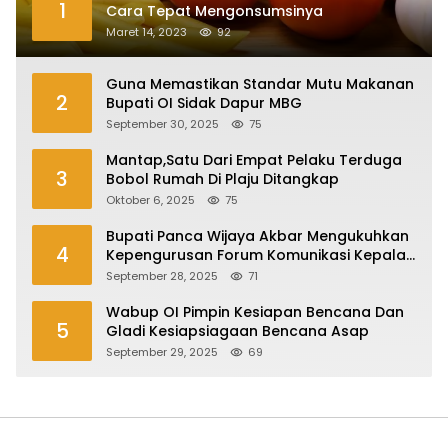
1
Cara Tepat Mengonsumsinya
Maret 14, 2023
92
Guna Memastikan Standar Mutu Makanan
2
Bupati OI Sidak Dapur MBG
September 30, 2025
75
Mantap,Satu Dari Empat Pelaku Terduga
3
Bobol Rumah Di Plaju Ditangkap
Oktober 6, 2025
75
Bupati Panca Wijaya Akbar Mengukuhkan
4
Kepengurusan Forum Komunikasi Kepala
Desa Kabupaten Ogan Ilir Periode 2025-
September 28, 2025
71
2027
Wabup OI Pimpin Kesiapan Bencana Dan
5
Gladi Kesiapsiagaan Bencana Asap
September 29, 2025
69