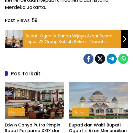
Kemerdekaan Republik Indonesia dari Istana
Merdeka Jakarta.
Post Views:
59
Bupati Ogan Ilir Panca Wijaya Akbar Resmi
Lepas 22 Orang Kafilah Seleksi Tilawatil
Qur’an Ogan Ilir
Pos Terkait
Ogan Ilir
Ogan Ilir
Edwin Cahya Putra Pimpin
Bupati dan Wakil Bupati
Rapat Paripurna XXIX dan
Ogan Ilir Akan Menunaikan