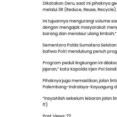
Dikatakan Deru, saat ini pihakny
melalui 3R (Reduce, Reuse, Recycle).
Ini tujuannya mengurangi volume 
dengan mengajak masyarakat meng
barang dan mendaur ulang limbah,”
Sementara Polda Sumatera Selatan 
bahwa Polri mendukung penuh pro
Program peduli lingkungan ini dilak
jajaran,” kata Kapolda Irjen Pol Sand
Pihaknya juga memastikan, jalan lin
Palembang-Indralaya-Kayuagung d
“InsyaAllah sebelum lebaran jalan li
ff)
Post Views:
22