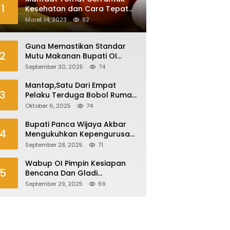
1
Kesehatan dan Cara Tepat
Mengonsumsinya
Maret 14, 2023
92
Guna Memastikan Standar
2
Mutu Makanan Bupati OI
Sidak Dapur MBG
September 30, 2025
74
Mantap,Satu Dari Empat
3
Pelaku Terduga Bobol Rumah
Di Plaju Ditangkap
Oktober 6, 2025
74
Bupati Panca Wijaya Akbar
4
Mengukuhkan Kepengurusan
Forum Komunikasi Kepala
September 28, 2025
71
Desa Kabupaten Ogan Ilir
Periode 2025-2027
Wabup OI Pimpin Kesiapan
5
Bencana Dan Gladi
Kesiapsiagaan Bencana Asap
September 29, 2025
69