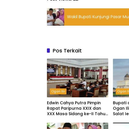
Wakil Bupati Kunjungi Pasar 
Pos Terkait
Ogan Ilir
Ogan Il
Edwin Cahya Putra Pimpin
Bupati 
Rapat Paripurna XXIX dan
Ogan Il
XXX Masa Sidang ke-II Tahun
Salat I
2026.
An-Nur