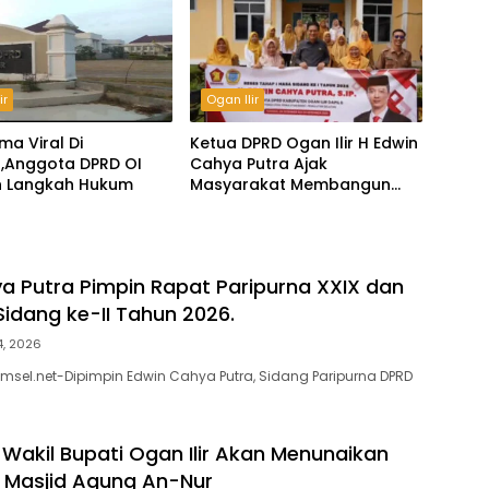
ir
Ogan Ilir
ma Viral Di
Ketua DPRD Ogan Ilir H Edwin
,Anggota DPRD OI
Cahya Putra Ajak
n Langkah Hukum
Masyarakat Membangun
Daerah
a Putra Pimpin Rapat Paripurna XXIX dan
idang ke-II Tahun 2026.
14, 2026
umsel.net-Dipimpin Edwin Cahya Putra, Sidang Paripurna DPRD
 Wakil Bupati Ogan Ilir Akan Menunaikan
di Masjid Agung An-Nur