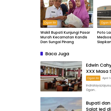
Ogan Ilir
Ogan Il
Wakil Bupati Kunjungi Pasar
Poto La
Murah Kecamatan Kandis
Medsos
Dan Sungai Pinang
Siapka
Baca Juga
Edwin Cahy
XXX Masa S
Ogan Ilir
April 
Indralaya,lajus
Ogan…
Bupati dan
Salat Ied 