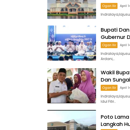
Ogan Ilir
April 
Indralaya,lajusu
Bupati Dan
Gubernur Di
Ogan Ilir
April 
Indralaya,lajus
Ardani,…
Wakil Bupa
Dan Sungai
Ogan Ilir
April 
Indralaya,lajus
Idul Fitri…
Poto Lama 
Langkah H