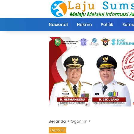
Langsung
ke
konten
Nasional
Hukrim
Politik
Sums
Beranda
Ogan Ilir
Ogan Ilir