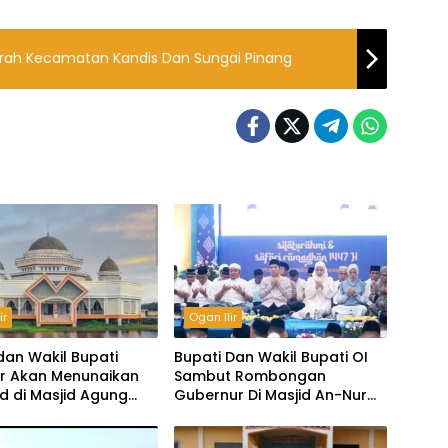
Murah Kecamatan Kandis Dan Sungai Pinang
ir
Ogan Ilir
dan Wakil Bupati
Bupati Dan Wakil Bupati OI
ir Akan Menunaikan
Sambut Rombongan
ed di Masjid Agung
Gubernur Di Masjid An-Nur
Ogan Ilir