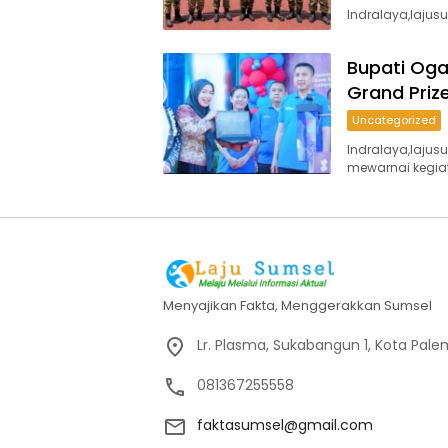
Indralaya,lajus
Bupati Oga
Grand Priz
Uncategorized
Indralaya,laju
mewarnai kegi
Menyajikan Fakta, Menggerakkan Sumsel
Lr. Plasma, Sukabangun 1, Kota Pal
081367255558
faktasumsel@gmail.com