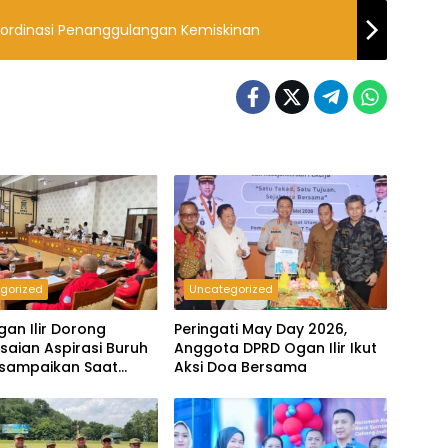
ordinasi Penanggulangan Kemiskinan
gorized
Uncategorized
an Ilir Dorong
Peringati May Day 2026,
saian Aspirasi Buruh
Anggota DPRD Ogan Ilir Ikut
isampaikan Saat
Aksi Doa Bersama
atan May Day 2026