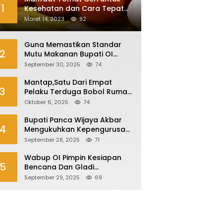
1
Kesehatan dan Cara Tepat
Mengonsumsinya
Maret 14, 2023
92
Guna Memastikan Standar
2
Mutu Makanan Bupati OI
Sidak Dapur MBG
September 30, 2025
74
Mantap,Satu Dari Empat
3
Pelaku Terduga Bobol Rumah
Di Plaju Ditangkap
Oktober 6, 2025
74
Bupati Panca Wijaya Akbar
4
Mengukuhkan Kepengurusan
Forum Komunikasi Kepala
September 28, 2025
71
Desa Kabupaten Ogan Ilir
Periode 2025-2027
Wabup OI Pimpin Kesiapan
5
Bencana Dan Gladi
Kesiapsiagaan Bencana Asap
September 29, 2025
69