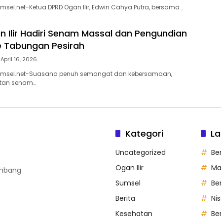
umsel.net-Ketua DPRD Ogan Ilir, Edwin Cahya Putra, bersama…
n Ilir Hadiri Senam Massal dan Pengundian
e Tabungan Pesirah
April 16, 2026
sumsel.net-Suasana penuh semangat dan kebersamaan,
atan senam…
Kategori
La
Uncategorized
Be
Ogan Ilir
Ma
embang
Sumsel
Be
Berita
Ni
Kesehatan
Ber