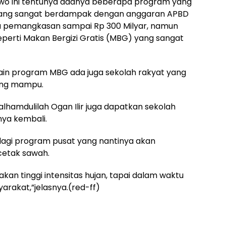
wo ini tentunya adanya beberapa program yang
ang sangat berdampak dengan anggaran APBD
a pemangkasan sampai Rp 300 Milyar, namun
perti Makan Bergizi Gratis (MBG) yang sangat
lain program MBG ada juga sekolah rakyat yang
ang mampu.
alhamdulilah Ogan Ilir juga dapatkan sekolah
nya kembali.
agi program pusat yang nantinya akan
cetak sawah.
an tinggi intensitas hujan, tapai dalam waktu
arakat,”jelasnya.(red-ff)