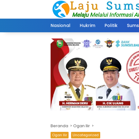
Langsung
ke
konten
Nasional
Hukrim
Politik
Sums
Beranda
Ogan Ilir
Ogan Ilir
Uncategorized