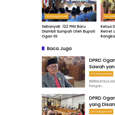
Uncategorized
Uncate
Sebanyak 122 PNS Baru
Ketua D
Diambil Sumpah Oleh Bupati
Retret
Ogan Ilir
Rangka
Baca Juga
DPRD Ogan 
Sawah yan
Uncategorized
INDRALAYA,LAJU
Pangan…
DPRD Ogan 
yang Disam
Uncategorized