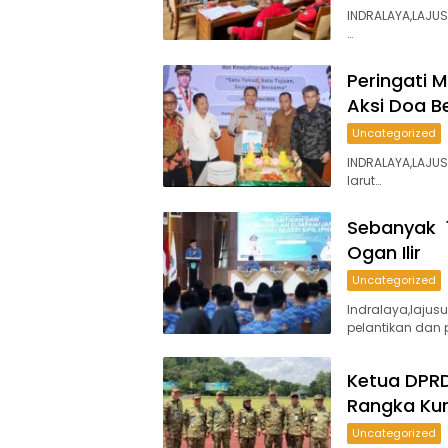
INDRALAYA,LAJUS
…
Peringati 
Aksi Doa 
Uncategorized
INDRALAYA,LAJUS
larut…
Sebanyak 1
Ogan Ilir
Uncategorized
Indralaya,lajus
pelantikan dan
Ketua DPRD
Rangka Ku
Uncategorized