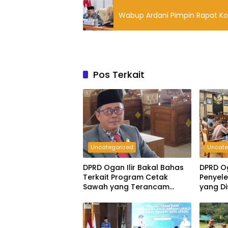
Wabup Ardani Pimpin Rapat Ko
Pos Terkait
Uncategorized
Uncate
DPRD Ogan Ilir Bakal Bahas
DPRD Og
Terkait Program Cetak
Penyele
Sawah yang Terancam
yang D
Gagal
Pering