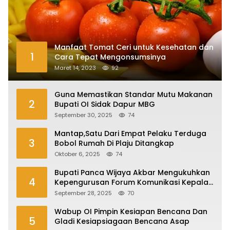
Manfaat Tomat Ceri untuk Kesehatan dan
1
Cara Tepat Mengonsumsinya
Maret 14, 2023
92
Guna Memastikan Standar Mutu Makanan
2
Bupati OI Sidak Dapur MBG
September 30, 2025
74
Mantap,Satu Dari Empat Pelaku Terduga
3
Bobol Rumah Di Plaju Ditangkap
Oktober 6, 2025
74
Bupati Panca Wijaya Akbar Mengukuhkan
4
Kepengurusan Forum Komunikasi Kepala
Desa Kabupaten Ogan Ilir Periode 2025-
September 28, 2025
70
2027
Wabup OI Pimpin Kesiapan Bencana Dan
5
Gladi Kesiapsiagaan Bencana Asap