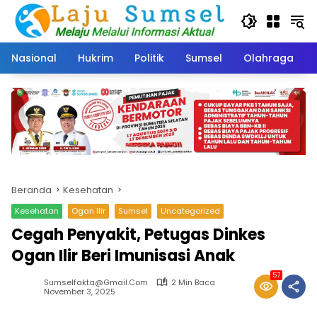
Langsung
ke
konten
Nasional
Hukrim
Politik
Sumsel
Olahraga
Beranda
Kesehatan
Kesehatan
Ogan Ilir
Sumsel
Uncategorized
Cegah Penyakit, Petugas Dinkes
Ogan Ilir Beri Imunisasi Anak
57
Sumselfakta@gmail.com
2 Min Baca
November 3, 2025