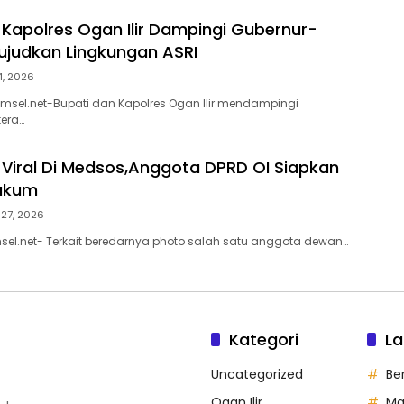
 Kapolres Ogan Ilir Dampingi Gubernur-
judkan Lingkungan ASRI
14, 2026
umsel.net-Bupati dan Kapolres Ogan Ilir mendampingi
era…
Viral Di Medsos,Anggota DPRD OI Siapkan
ukum
 27, 2026
msel.net- Terkait beredarnya photo salah satu anggota dewan…
Kategori
La
Uncategorized
Be
Ogan Ilir
Ma