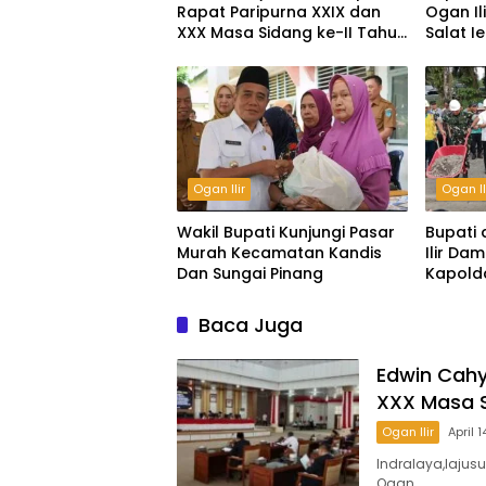
Rapat Paripurna XXIX dan
Ogan Il
XXX Masa Sidang ke-II Tahun
Salat I
2026.
An-Nur
Ogan Ilir
Ogan Il
Wakil Bupati Kunjungi Pasar
Bupati
Murah Kecamatan Kandis
Ilir Da
Dan Sungai Pinang
Kapold
Lingkun
Baca Juga
Edwin Cahy
XXX Masa S
Ogan Ilir
April 
Indralaya,lajus
Ogan…