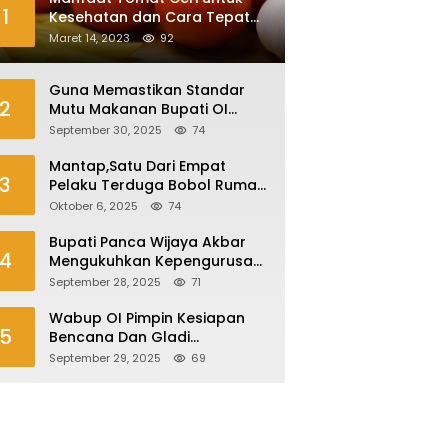
1
Kesehatan dan Cara Tepat
Mengonsumsinya
Maret 14, 2023
92
Guna Memastikan Standar
2
Mutu Makanan Bupati OI
Sidak Dapur MBG
September 30, 2025
74
Mantap,Satu Dari Empat
3
Pelaku Terduga Bobol Rumah
Di Plaju Ditangkap
Oktober 6, 2025
74
Bupati Panca Wijaya Akbar
4
Mengukuhkan Kepengurusan
Forum Komunikasi Kepala
September 28, 2025
71
Desa Kabupaten Ogan Ilir
Periode 2025-2027
Wabup OI Pimpin Kesiapan
5
Bencana Dan Gladi
Kesiapsiagaan Bencana Asap
September 29, 2025
69