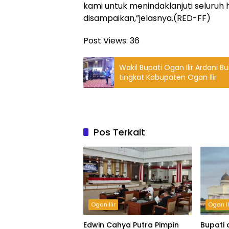
kami untuk menindaklanjuti seluruh
disampaikan,”jelasnya.(RED-FF)
Post Views:
36
Wakil Bupati Ogan Ilir Ardani 
tingkat Kabupaten Ogan Ilir
Pos Terkait
Ogan Ilir
Ogan Il
Edwin Cahya Putra Pimpin
Bupati 