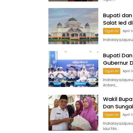
Bupati dan
Salat Ied 
Ogan Ilir
April 
Indralaya,lajusu
Bupati Dan
Gubernur Di
Ogan Ilir
April 
Indralaya,lajus
Ardani,…
Wakil Bupa
Dan Sungai
Ogan Ilir
April 
Indralaya,lajus
Idul Fitri…