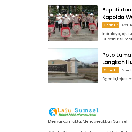
Bupati dan
Kapolda Wu
Ogan Ilir
April 
Indralaya,lajus
Gubernur Sumat
Poto Lama 
Langkah H
Ogan Ilir
Maret
Oganilir,Lajusu
Menyajikan Fakta, Menggerakkan Sumsel