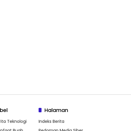
bel
Halaman
rita Teknologi
Indeks Berita
nfaat Buah
Pedoman Media Siber