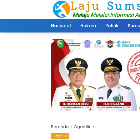
Langsung
ke
konten
Nasional
Hukrim
Politik
Sums
Beranda
Ogan Ilir
Ogan Ilir