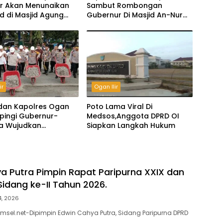
ir Akan Menunaikan
Sambut Rombongan
ed di Masjid Agung
Gubernur Di Masjid An-Nur
Ogan Ilir
ir
Ogan Ilir
 dan Kapolres Ogan
Poto Lama Viral Di
mpingi Gubernur-
Medsos,Anggota DPRD OI
a Wujudkan
Siapkan Langkah Hukum
gan ASRI
a Putra Pimpin Rapat Paripurna XXIX dan
idang ke-II Tahun 2026.
14, 2026
umsel.net-Dipimpin Edwin Cahya Putra, Sidang Paripurna DPRD