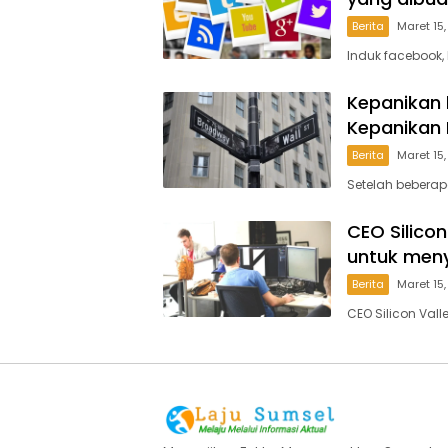
Berita
Maret 15
Induk facebook
Kepanikan 
Kepanikan 
Berita
Maret 15
Setelah beberap
CEO Silico
untuk meny
Berita
Maret 15
CEO Silicon Val