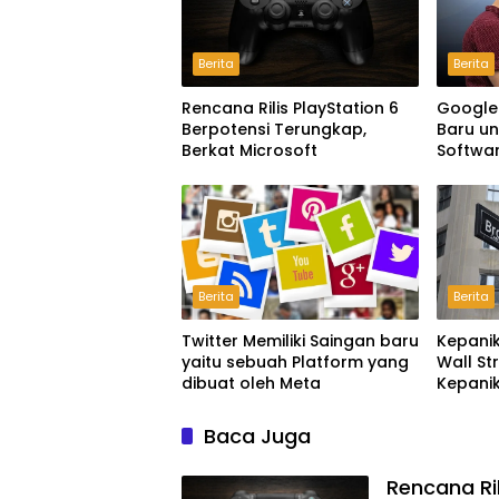
Berita
Berita
Rencana Rilis PlayStation 6
Google 
Berpotensi Terungkap,
Baru u
Berkat Microsoft
Softwa
Berita
Berita
Twitter Memiliki Saingan baru
Kepani
yaitu sebuah Platform yang
Wall St
dibuat oleh Meta
Kepani
Baca Juga
Rencana Ril