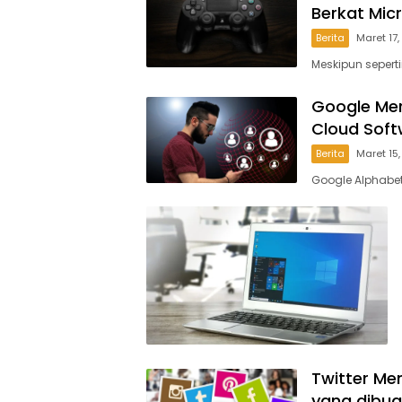
Berkat Mic
Berita
Maret 17
Meskipun seperti
Google Mer
Cloud Soft
Berita
Maret 15
Google Alphabet
Twitter Me
yang dibua