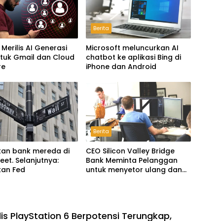
Berita
Merilis AI Generasi
Microsoft meluncurkan AI
ntuk Gmail dan Cloud
chatbot ke aplikasi Bing di
re
iPhone dan Android
Berita
kan bank mereda di
CEO Silicon Valley Bridge
reet. Selanjutnya:
Bank Meminta Pelanggan
kan Fed
untuk menyetor ulang dana
Mereka
is PlayStation 6 Berpotensi Terungkap,