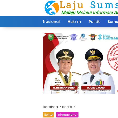
Langsung
ke
konten
Nasional
Hukrim
Politik
Sums
Beranda
Berita
Berita
Internasional