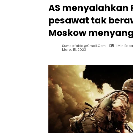
AS menyalahkan R
pesawat tak beraw
Moskow menyang
Sumselfakta@gmail.com
1 Min Baca
Maret 15, 2023