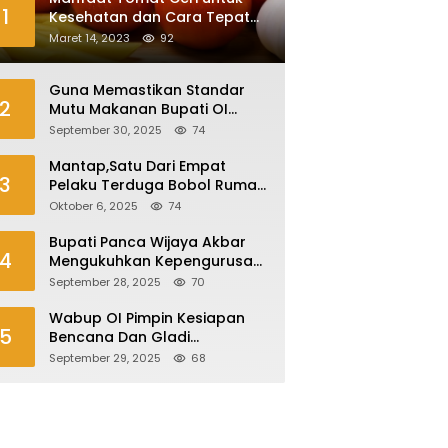
1
Kesehatan dan Cara Tepat
Mengonsumsinya
Maret 14, 2023
92
Guna Memastikan Standar
2
Mutu Makanan Bupati OI
Sidak Dapur MBG
September 30, 2025
74
Mantap,Satu Dari Empat
3
Pelaku Terduga Bobol Rumah
Di Plaju Ditangkap
Oktober 6, 2025
74
Bupati Panca Wijaya Akbar
4
Mengukuhkan Kepengurusan
Forum Komunikasi Kepala
September 28, 2025
70
Desa Kabupaten Ogan Ilir
Periode 2025-2027
Wabup OI Pimpin Kesiapan
5
Bencana Dan Gladi
Kesiapsiagaan Bencana Asap
September 29, 2025
68