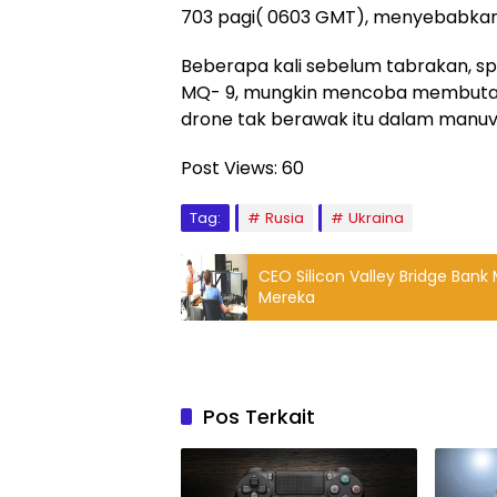
703 pagi( 0603 GMT), menyebabkan d
Beberapa kali sebelum tabrakan, 
MQ- 9, mungkin mencoba membutak
drone tak berawak itu dalam manuve
Post Views:
60
Tag:
Rusia
Ukraina
CEO Silicon Valley Bridge Ba
Mereka
Pos Terkait